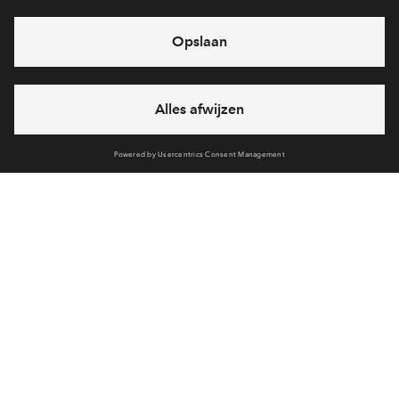
Ja, ik wil mij aanmelden
Heb je een vraag en wil je direct antwoord? Bel ons op
088
712 29 88
6 dagen per week beschikbaar (behalve tijdens
feestdagen)
vandaag gesloten, maandag zijn we vanaf
09:00 uur weer
bereikbaar
via telefoon
Cookies
Over BPD
Disclaimer