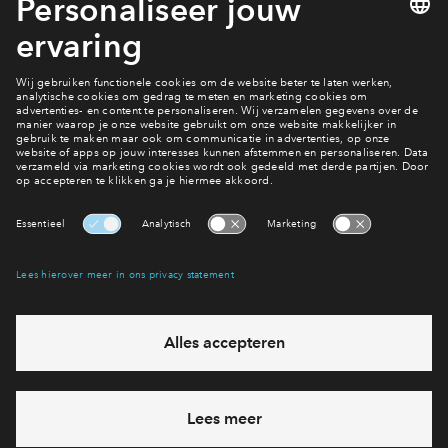
#239
#257
Vrij
Vrij
Victoria Two Hoek appartement
Victoria Two Hoek a
#239
#257
€ 630.844 v.o.n.
€ 635.844 v.o
Victoria Two
Victoria Two
Interesse? Meld je dan snel aan
Hiermee blijf je op de hoogte van het belangrijkste nieuws en
eventuele projecten