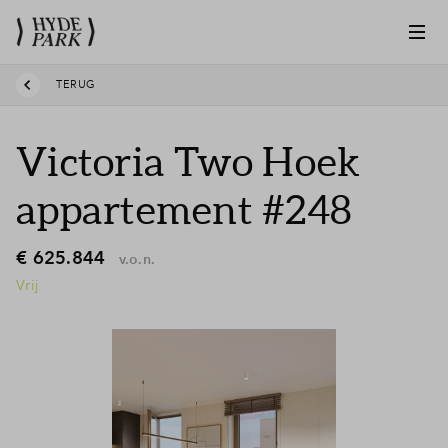
TERUG
Victoria Two Hoek
appartement #248
€ 625.844
v.o.n.
Vrij