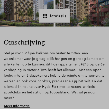
Inloggen
foto's (5)
Omschrijving
Stel je voor: 2 fijne balkons om buiten te zitten, een
woonkamer waar je graag blijft hangen en genoeg kamers om
alle kanten op te kunnen: dit hoekappartement #248 op de 6e
verdieping in Victoria Two heeft het allemaal! Met een open
leefruimte en 3 slaapkamers heb je de ruimte om te wonen, te
werken en ook voor hobby’s, precies zoals jij het wilt. En dat
allemaal in het hart van Hyde Park met terrassen, winkels,
sportclubs en het station op loopafstand. Wat wil je nog
meer?
Meer informatie
Wat een comfort! 3 slaapkamers, 2 balkons