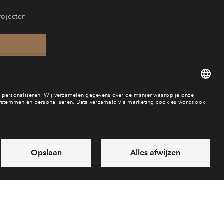
rojecten
88