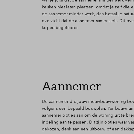
Wil je juist dat de aannemer minder werk ver
keuken niet laten plaatsen, omdat je zelf di
de aannemer minder werk, dan betaal je natuur
overzicht dat de aannemer samenstelt. Dit ov
kopersbegeleider.
Aannemer
De aannemer die jouw nieuwbouwwoning bou
volgens een bepaald bouwplan. Per bouwnum
aannemer opties aan om de woning uit te bre
indeling aan te passen. Dit zijn opties waar v
gekozen, denk aan een uitbouw of een dakkap