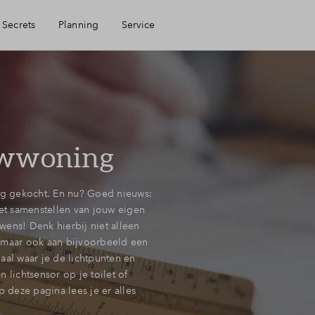
 Secrets
Planning
Service
Mijn Eigen Huis
Financiele check
wwoning
Financiering
g gekocht. En nu? Goed nieuws:
het samenstellen van jouw eigen
Toewijzing
ens! Denk hierbij niet alleen
 maar ook aan bijvoorbeeld een
aal waar je de lichtpunten en
 lichtsensor op je toilet of
Woning kopen
deze pagina lees je er alles