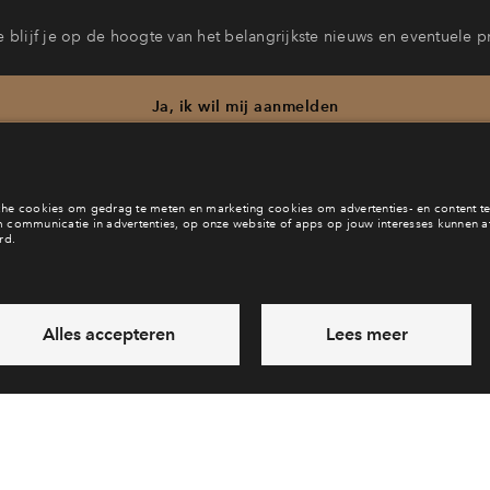
 blijf je op de hoogte van het belangrijkste nieuws en eventuele p
Ja, ik wil mij aanmelden
b je een vraag en wil je direct antwoord? Bel ons op
088 712 29 
6 dagen per week beschikbaar (behalve tijdens feestdagen)
vandaag van
09:00 - 18:00 uur
via chat en telefoon
Laat een bericht achter
Veelgestelde vragen