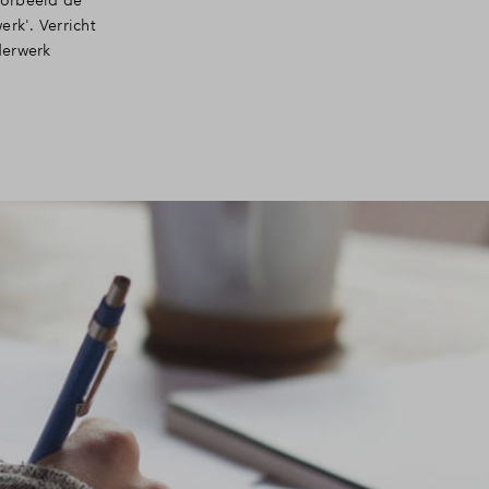
oorbeeld de
rk'. Verricht
derwerk