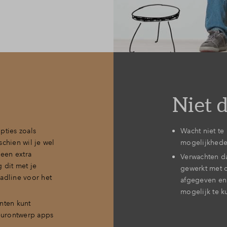
Niet 
pties zoals
Wacht niet te
chien wil je wel
mogelijkhede
 een extra
Verwachten da
 dit met je
gewerkt met o
adline voor het
afgegeven en
mogelijk te 
unten kunt
ieurontwerp apps