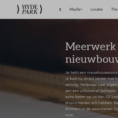
Mayfair
Locatie
The
Visie
Meerwerk
Bereikbaarheid
nieuwbou
Voorzieningen
Je hebt een nieuwbouwwonin
je kunt nu direct verder met 
Hoofddorp
woning. Helemaal naar eigen w
aan een uitbouw of dakkapel,
extra kamer op zolder. Of bep
stopcontacten wilt hebben. Een
dimmers in de woonkamer. Op 
over.