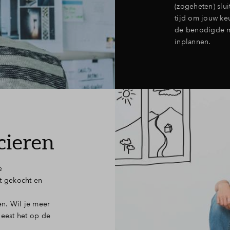
(zogeheten) slu
tijd om jouw ke
de benodigde m
inplannen.
cieren
e
t gekocht en
en. Wil je meer
leest het op de