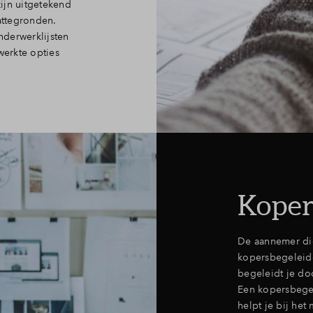
ijn uitgetekend
attegronden.
nderwerklijsten
werkte opties
Koper
De aannemer di
kopersbegeleider
begeleidt je do
Een kopersbegel
helpt je bij het