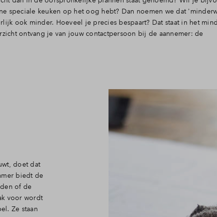
richt dan in de oorspronkelijke plannen staat genoemd? Wil je bijv
e ene speciale keuken op het oog hebt? Dan noemen we dat 'minderwe
lijk ook minder. Hoeveel je precies bespaart? Dat staat in het min
erzicht ontvang je van jouw contactpersoon bij de aannemer: de
wt, doet dat
mer biedt de
iden of de
aak voor wordt
el. Ze staan