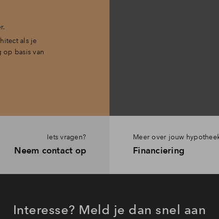
r.
itect als je
g op basis van
Iets vragen?
Meer over jouw hypothee
Neem contact op
Financiering
Interesse? Meld je dan snel aan