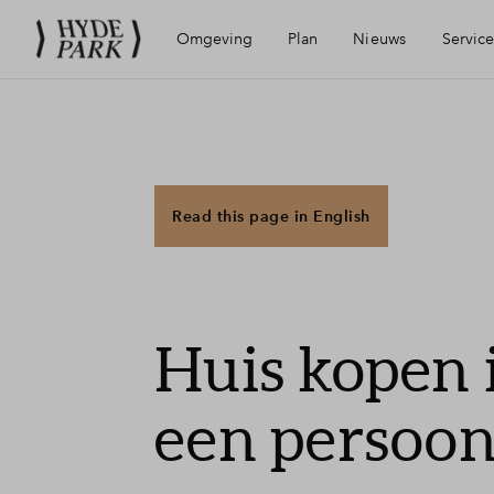
Omgeving
Plan
Nieuws
Service
Ligging
Visie
Mijn Eigen Huis
Bereikbaarheid
Woonblokken
Financiele chec
Read this page in English
Voorzieningen
Planning
Financiering
Huis kopen
Hoofddorp
Duurzaamheid
Woning kopen
een persoon
Geschiedenis
Toewijzing