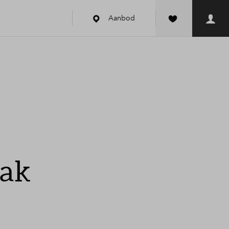
Aanbod
aak