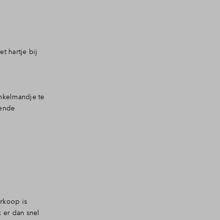
t hartje bij
inkelmandje te
fende
rkoop is
 er dan snel