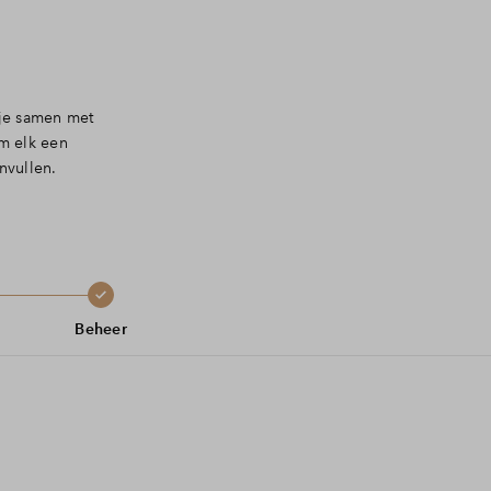
 je samen met
m elk een
nvullen.
Beheer