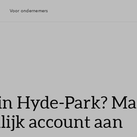
Voor ondernemers
k
 in Hyde-Park? M
lijk account aan