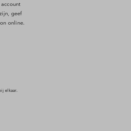
k account
ijn, geef
on online.
j elkaar.