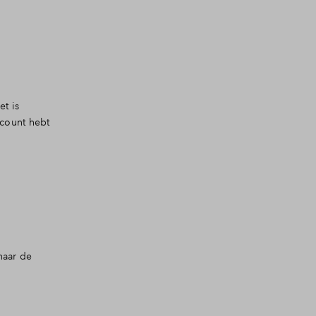
et is
ccount hebt
naar de