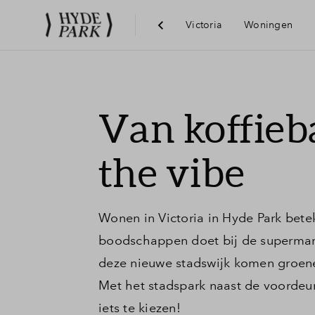
Victoria
Woningen
Visie
Van koffieba
Bereikba
the vibe
Voorzie
Wonen in Victoria in Hyde Park bete
Hoofddo
boodschappen doet bij de supermark
deze nieuwe stadswijk komen groene l
Met het stadspark naast de voordeur
iets te kiezen!