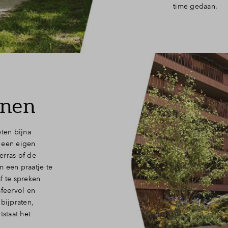
time gedaan.
nnen
eten bijna
 een eigen
erras of de
m een praatje te
f te spreken
sfeervol en
bijpraten,
tstaat het