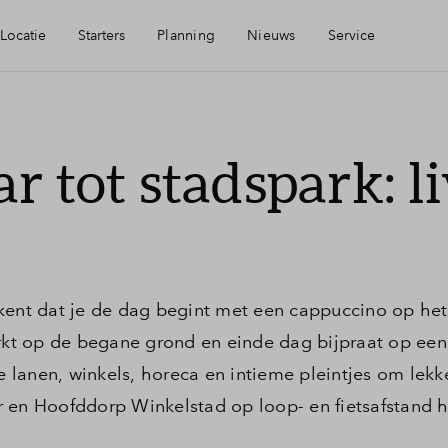
Locatie
Starters
Planning
Nieuws
Service
Starterslening
Mijn Eigen Huis
r tot stadspark: l
arheid
Zelfbewoningsplicht
Financiele check
ningen
Kopen met je ouders?
Financiering
kent dat je de dag begint met een cappuccino op het
rp
Woning kopen
t op de begane grond en einde dag bijpraat op een t
anen, winkels, horeca en intieme pleintjes om lekker
Toewijzing
 en Hoofddorp Winkelstad op loop- en fietsafstand he