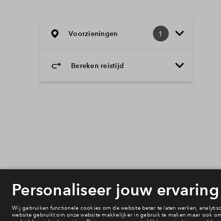
Voorzieningen
1
Bereken reistijd
Selecteer vervoermiddel
Selecteer vervoermiddel
10min
30min
60min
Onderwijs
Voorzieningen
Bereikbaarheid