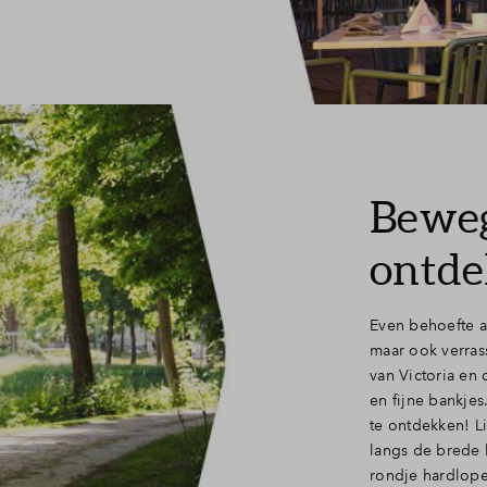
Bewe
ontd
Even behoefte aa
maar ook verras
van Victoria en 
en fijne bankje
te ontdekken! L
langs de brede 
rondje hardlope