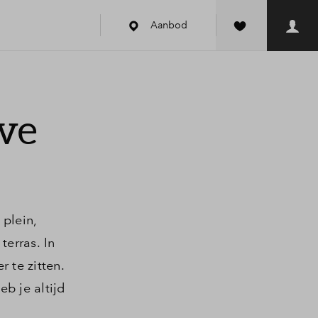
Aanbod
ive
 plein,
erras. In
 te zitten.
b je altijd