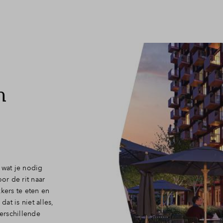
Veelgestelde vragen
Contact
n
 wat je nodig
or de rit naar
kers te eten en
dat is niet alles,
verschillende