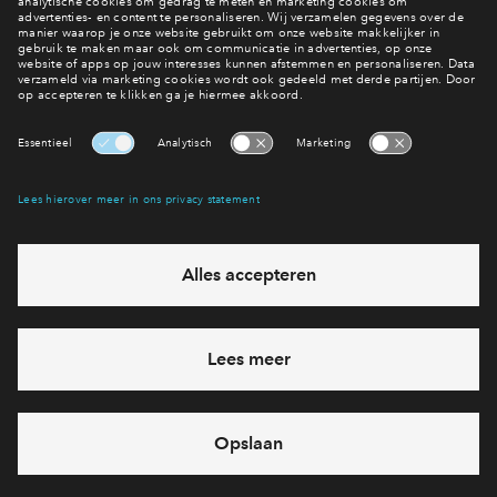
Met de auto of het ov?
Bereikbaarheid
Interesse? Meld je dan snel aan
Hiermee blijf je op de hoogte van het belangrijkste nieuws en
eventuele projecten
Ja, ik wil mij aanmelden
Heb je een vraag en wil je direct antwoord? Bel ons op
088
712 29 88
6 dagen per week beschikbaar (behalve tijdens
feestdagen)