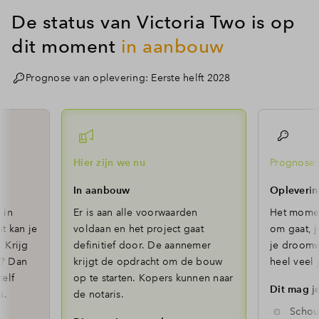
De status van Victoria Two is op
dit moment
in aanbouw
Prognose van oplevering: Eerste helft 2028
Hier zijn we nu
Prognose: 
In aanbouw
Opleverin
 in
Er is aan alle voorwaarden
Het moment
t kan je
voldaan en het project gaat
om gaat, j
 Krijg
definitief door. De aannemer
je droomw
n? Dan
krijgt de opdracht om de bouw
heel veel 
elf
op te starten. Kopers kunnen naar
Dit mag j
s.
de notaris.
Schou