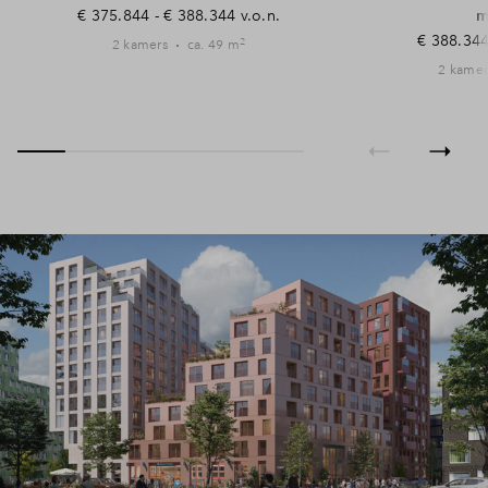
€ 375.844 - € 388.344 v.o.n.
m
€ 388.344
2
2 kamers
ca. 49 m
2 kamer