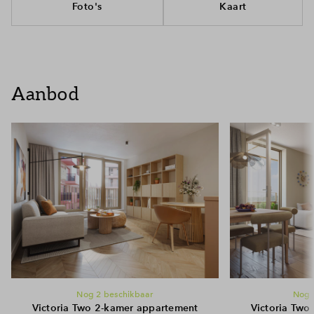
Foto's
Kaart
Aanbod
Nog 2 beschikbaar
Nog
Victoria Two 2-kamer appartement
Victoria Two