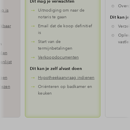
Dit mag je verwachten
Overd
op is
Uitnodiging om naar de
notaris te gaan
Dit kan je
ikbaar
Email dat de koop definitief
Verze
is
Oplev
Start van de
vastl
n
termijnbetalingen
alen
Verkoopdocumenten
nlijst
Dit kan je zelf alvast doen
agen
Hypotheekaanvraag indienen
lezen
Oriënteren op badkamer en
keuken