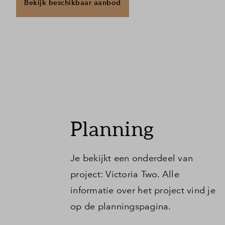
Bekijk beschikbaar aanbod
je helemaal zelf. De slaapkamer ligt er direct naast met ruim
kast, net als de moderne badkamer met douche en wastafel. Het 
eens fijn. In de technische berging is er een plekje voor de 
berguimte? Check! Op de gang heb je een handige inpandige b
kwijt kunt. Dat is nog eens fijn!
Wonen met de stad aan je voeten
Victoria Two combineert alles wat Hyde Park in Hoofddorp zo
nieuwbouw (energielabel A), urban architectuur en een groen
even in de zon zitten? Dat kan in de gezamenlijk binnentuin of
Planning
vind je altijd wel een fijn plekje. De lift brengt je snel naar e
minuten loop je naar het station, fiets je naar het park of duik 
relaxt of de stad in gaat, hier leef je zoals jij dat wilt.
Je bekijkt een onderdeel van
project: Victoria Two. Alle
informatie over het project vind je
op de planningspagina.