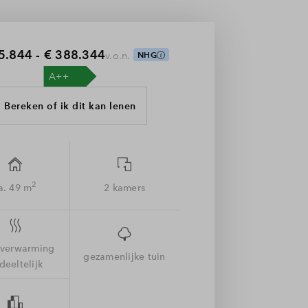
5.844 - € 388.344
v.o.n.
NHG
Bereken of ik dit kan lenen
2
a. 49 m
2 kamers
rverwarming
gezamenlijke tuin
deeltelijk