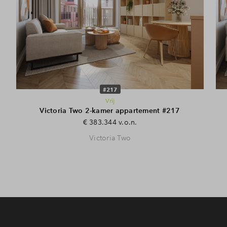
#217
Vrij
Victoria Two 2-kamer appartement #217
€ 383.344 v.o.n.
Victoria Two