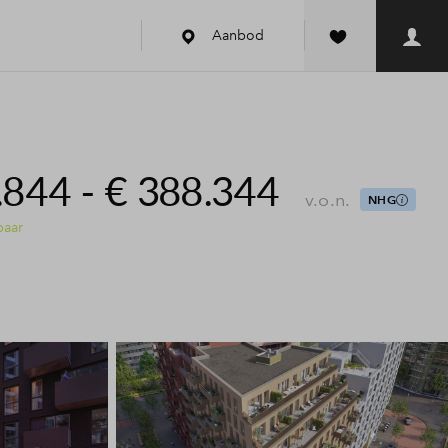
Aanbod
.844 - € 388.344
v.o.n.
NHG
baar