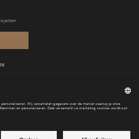
rojecten
88