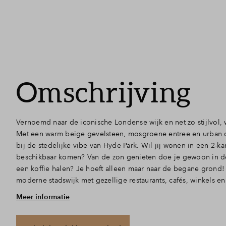
Omschrijving
Vernoemd naar de iconische Londense wijk en net zo stijlvol, 
Met een warm beige gevelsteen, mosgroene entree en urban de
bij de stedelijke vibe van Hyde Park. Wil jij wonen in een 2-
beschikbaar komen? Van de zon genieten doe je gewoon in de
een koffie halen? Je hoeft alleen maar naar de begane grond! 
moderne stadswijk met gezellige restaurants, cafés, winkels en s
Meer informatie
Open, licht en handig ingedeeld
Binnenkomen in dit appartement voelt meteen goed. Je wordt
leefruimte met plek voor een zitbank, een eettafel en jouw e