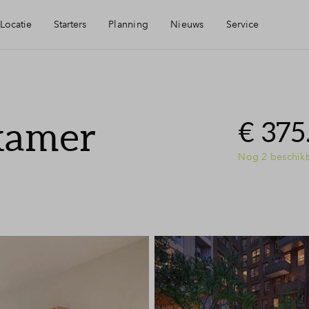
Locatie
Starters
Planning
Nieuws
Service
Starterslening
Mijn Eigen Huis
-kamer
arheid
Zelfbewoningsplicht
Financiele check
€ 375
Nog 2 beschik
ningen
Kopen met je ouders?
Financiering
rp
Woning kopen
Toewijzing