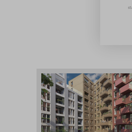
te voor een tweepersoonsbed en
s
toilet is separaat, dat is nog
wasmachine en droger. Meer
erging waar je je spulletjes in
 bijzonder maakt: duurzame
e, autoluwe omgeving. Lekker
 op het gedeelde terras. Hier
lke verdieping. En in een paar
je de horeca in. Of je nu thuis