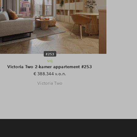
#253
Vrij
Victoria Two 2-kamer appartement #253
€ 388.344 v.o.n.
Victoria Two