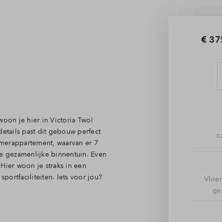
€ 37
woon je hier in Victoria Two!
tails past dit gebouw perfect
c
kamerappartement, waarvan er 7
 gezamenlijke binnentuin. Even
Hier woon je straks in een
portfaciliteiten. Iets voor jou?
Vloe
ge
 verwelkomd in een fijne
igen droomkeuken, want die kies