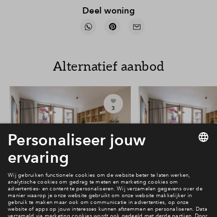
Deel woning
Alternatief aanbod
3
#217
#253
Vrij
Vrij
Victoria Two 2-kamer
Victoria Two 2-
appartement #217
appartement 