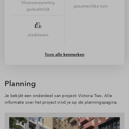
Vloerverwarming
minuten loop je naar het station, fiets je naar het park of duik
gezamenlijke tuin
gedeeltelijk
je de horeca in. Of je nu thuis relaxt of de stad in gaat, hier
leef je zoals jij dat wilt.
stadsleven
Toon alle kenmerken
Planning
Je bekijkt een onderdeel van project: Victoria Two. Alle
informatie over het project vind je op de planningspagina.