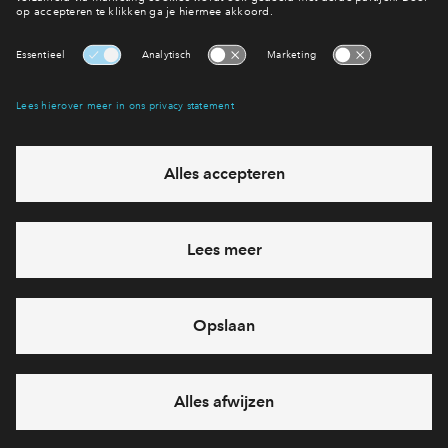
€ 383.344 v.o.n.
€ 388.344 v.o
Victoria Two
Victoria Two
Interesse? Meld je dan snel aan
Hiermee blijf je op de hoogte van het belangrijkste nieuws en
eventuele projecten
Ja, ik wil mij aanmelden
Heb je een vraag en wil je direct antwoord? Bel ons op
088
712 29 88