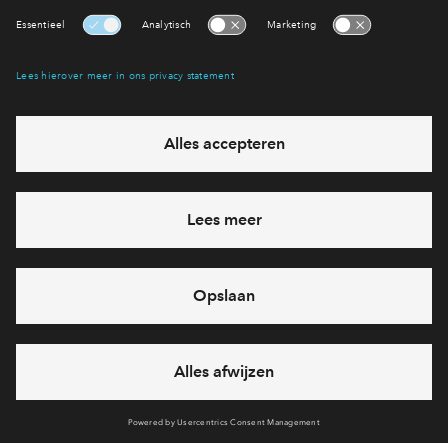
Victoria Two
Victoria Two
Interesse? Meld je dan snel aan
Hiermee blijf je op de hoogte van het belangrijkste nieuws en
eventuele projecten
Ja, ik wil mij aanmelden
Heb je een vraag en wil je direct antwoord? Bel ons op
088
712 29 88
6 dagen per week beschikbaar (behalve tijdens
feestdagen)