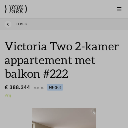
TERUG
Victoria Two 2-kamer
appartement met
balkon #222
€ 388.344
v.o.n.
NHG
Vrij