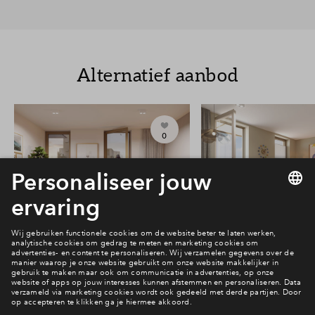
Alternatief aanbod
0
#203
#213
Vrij
Vrij
Victoria Two 2-kamer
Victoria Two 2-
appartement met balkon #203
appartement met ba
€ 390.844 v.o.n.
€ 393.344 v.o