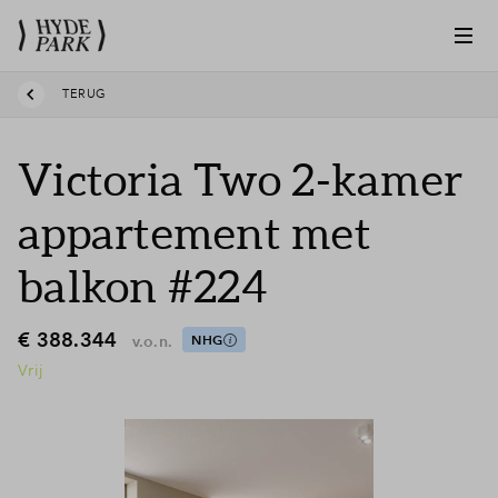
TERUG
Victoria Two 2-kamer
appartement met
balkon #224
€ 388.344
v.o.n.
NHG
Vrij