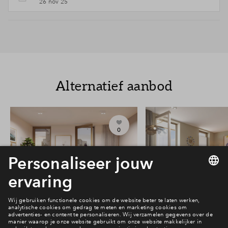
26 nov 25
Alternatief aanbod
0
#203
#213
Vrij
Vrij
Victoria Two 2-kamer
Victoria Two 2-