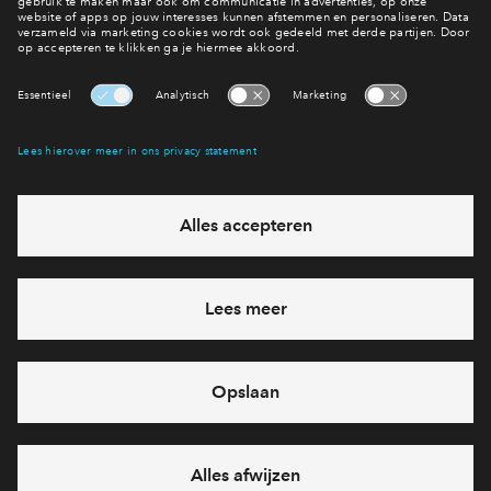
appartement met balkon #203
appartement met ba
€ 390.844 v.o.n.
€ 393.344 v.o
Victoria Two
Victoria Two
Interesse? Meld je dan snel aan
Hiermee blijf je op de hoogte van het belangrijkste nieuws en
eventuele projecten
Ja, ik wil mij aanmelden
Heb je een vraag en wil je direct antwoord? Bel ons op
088
712 29 88