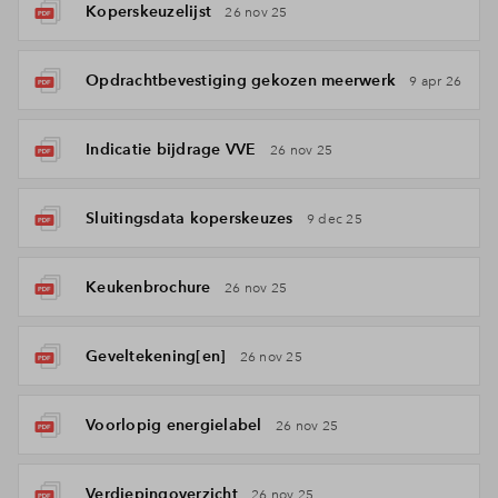
Koperskeuzelijst
26 nov 25
Opdrachtbevestiging gekozen meerwerk
9 apr 26
Indicatie bijdrage VVE
26 nov 25
Sluitingsdata koperskeuzes
9 dec 25
Keukenbrochure
26 nov 25
Geveltekening[en]
26 nov 25
Voorlopig energielabel
26 nov 25
Verdiepingoverzicht
26 nov 25