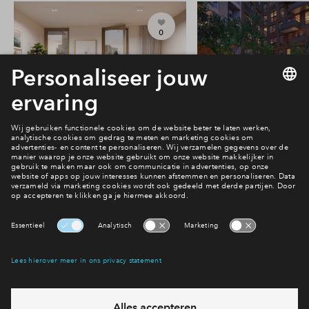
0
#203
#211
Vrij
Vrij
Victoria Two 2-kamer
Victoria Two 2-
appartement met balkon #203
appartement met ba
€ 390.844 v.o.n.
€ 420.844 v.o
Victoria Two
Victoria Two