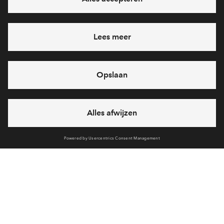
Interesse? Meld je dan snel aan
Hiermee blijf je op de hoogte van het belangrijkste nieuws en
eventuele projecten
Ja, ik wil mij aanmelden
Heb je een vraag en wil je direct antwoord? Bel ons op
088
712 29 88
6 dagen per week beschikbaar (behalve tijdens
feestdagen)
vandaag gesloten, zaterdag zijn we vanaf
10:00 uur weer
bereikbaar
via chat en telefoon