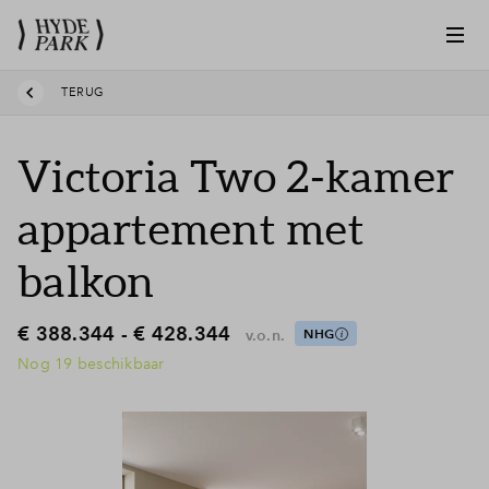
TERUG
Victoria Two 2-kamer
appartement met
balkon
€ 388.344 - € 428.344
v.o.n.
NHG
Nog 19 beschikbaar