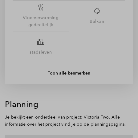
van Hoofddorp waar urban wonen samenkomt met groen en
internationale allure. Je woont hier duurzaam met
Vloerverwarming
energielabel A, in een autoluwe en groene omgeving waar je
Balkon
gedeeltelijk
via de lift zo op je etage staat. Buiten wacht de vibe van de
stad: sportfaciliteiten, restaurants, terrassen en natuurlijk het
station om de hoek. Lekker even in de zon zitten? Dat kan in
de gezamenlijk binnentuin of op het gedeelde terras. Of je nu
stadsleven
de deur uitgaat of lekker thuisblijft, hier voelt het altijd goed.
Toon alle kenmerken
Planning
Je bekijkt een onderdeel van project: Victoria Two. Alle
informatie over het project vind je op de planningspagina.