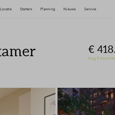
Locatie
Starters
Planning
Nieuws
Service
Starterslening
Mijn Eigen Huis
-kamer
arheid
Zelfbewoningsplicht
Financiele check
€ 418
Nog 8 beschik
ningen
Kopen met je ouders?
Financiering
rp
Woning kopen
Toewijzing