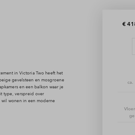
€ 41
tement in Victoria Two heeft het
e beige gevelsteen en mosgroene
ca.
aapkamers en een balkon waar je
t type, verspreid over
er wil wonen in een moderne
Vloe
ge
 overzichtelijk, met plek voor
e stel je zelf samen, dus helemaal