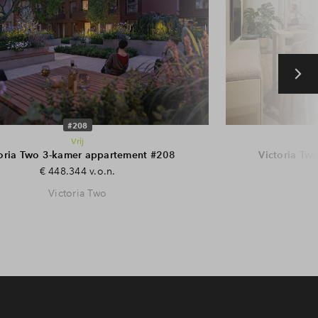
#208
Vrij
toria Two 3-kamer appartement #208
Victoria Tw
€ 448.344 v.o.n.
Victoria Two