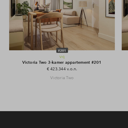
#201
Vrij
Victoria Two 3-kamer appartement #201
€ 423.344 v.o.n.
Victoria Two