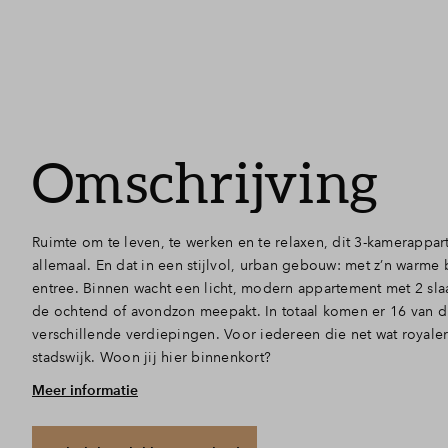
Omschrijving
Ruimte om te leven, te werken en te relaxen, dit 3-kamerappar
allemaal. En dat in een stijlvol, urban gebouw: met z’n warm
entree. Binnen wacht een licht, modern appartement met 2 sl
de ochtend of avondzon meepakt. In totaal komen er 16 van di
verschillende verdiepingen. Voor iedereen die net wat royal
stadswijk. Woon jij hier binnenkort?
Meer informatie
Flexibele indeling: 2 slaapkamers
Binnen voelt de sfeer meteen prettig! De leefruimte is licht en
een fijne zithoek, eettafel en natuurlijk jouw eigen keuken. Di