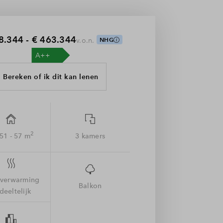
8.344 - € 463.344
v.o.n.
NHG
Bereken of ik dit kan lenen
2
 51 - 57 m
3 kamers
rverwarming
Balkon
deeltelijk