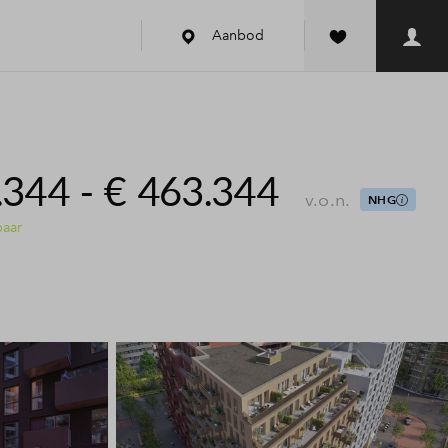
Aanbod
.344 - € 463.344
v.o.n.
NHG
baar