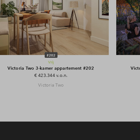
#202
Vrij
Victoria Two 3-kamer appartement #202
Vic
€ 423.344 v.o.n.
Victoria Two