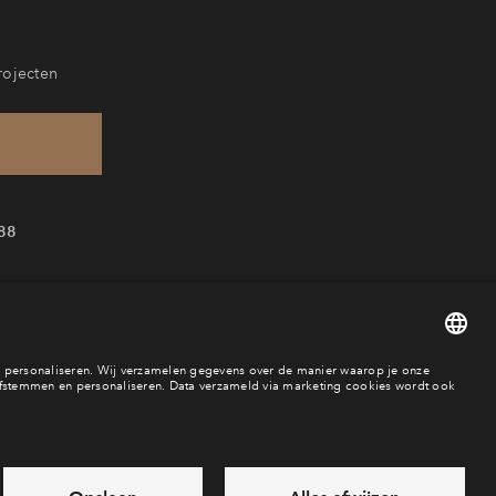
rojecten
88