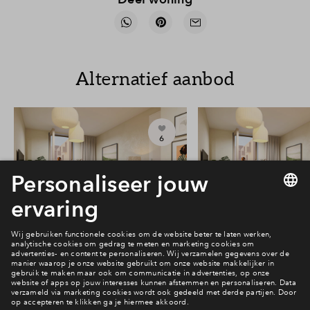
Alternatief aanbod
6
#201
#202
Vrij
Vrij
Victoria Two 3-kamer
Victoria Two 3-
appartement #201
appartement 
€ 423.344 v.o.n.
€ 423.344 v.o