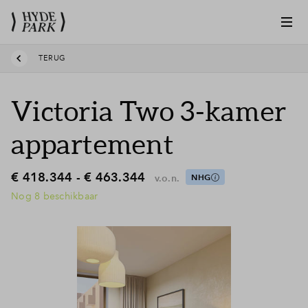
TERUG
Victoria Two 3-kamer
appartement
€ 418.344 - € 463.344
v.o.n.
NHG
Nog 8 beschikbaar