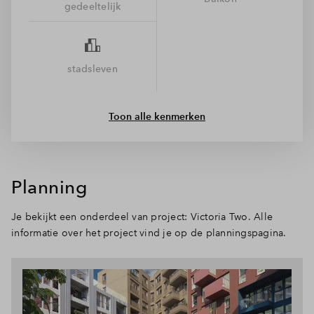
gedeeltelijk
gebouw, omgeven door groen. De lift brengt je snel naar je
verdieping en buiten wacht een groene binnentuin en een
gedeeld dakterras, perfect om even te relaxen of bij te kletsen
met je buren. In de plint zit gewoon een supermarkt, en om
stadsleven
de hoek vind je cafés, sportclubs en gezellige horeca. De wijk
is autoluw, het station op loopafstand en de binnentuin een
oase van rust. Kortom: alle ingrediënten voor een heerlijk
Toon alle kenmerken
stadsleven.
Planning
Je bekijkt een onderdeel van project: Victoria Two. Alle
informatie over het project vind je op de planningspagina.