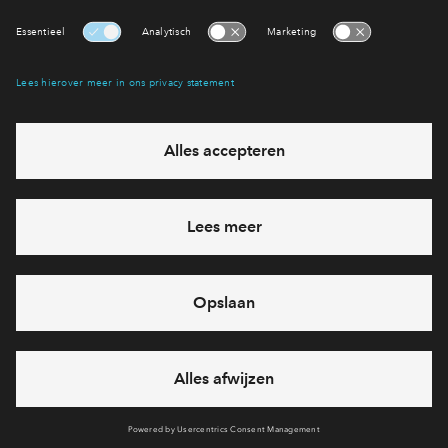
Victoria Two
Victoria Two
Interesse? Meld je dan snel aan
Hiermee blijf je op de hoogte van het belangrijkste nieuws en
eventuele projecten
Ja, ik wil mij aanmelden
Heb je een vraag en wil je direct antwoord? Bel ons op
088
712 29 88
6 dagen per week beschikbaar (behalve tijdens