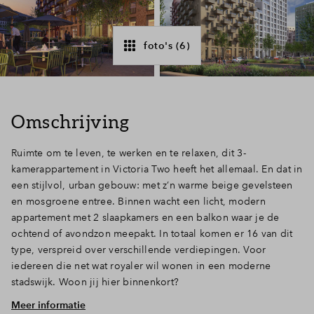
Inloggen
foto's (6)
Omschrijving
Ruimte om te leven, te werken en te relaxen, dit 3-
kamerappartement in Victoria Two heeft het allemaal. En dat in
een stijlvol, urban gebouw: met z’n warme beige gevelsteen
en mosgroene entree. Binnen wacht een licht, modern
appartement met 2 slaapkamers en een balkon waar je de
ochtend of avondzon meepakt. In totaal komen er 16 van dit
type, verspreid over verschillende verdiepingen. Voor
iedereen die net wat royaler wil wonen in een moderne
stadswijk. Woon jij hier binnenkort?
Meer informatie
Flexibele indeling: 2 slaapkamers