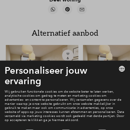
Alternatief aanbod
6
#201
#202
Vrij
Vrij
Victoria Two 3-kamer
Victoria Two 3-
appartement #201
appartement 
€ 423.344 v.o.n.
€ 423.344 v.o