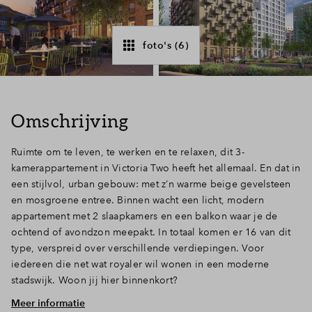
Inloggen
foto's (6)
Omschrijving
Ruimte om te leven, te werken en te relaxen, dit 3-
kamerappartement in Victoria Two heeft het allemaal. En dat in
een stijlvol, urban gebouw: met z’n warme beige gevelsteen
en mosgroene entree. Binnen wacht een licht, modern
appartement met 2 slaapkamers en een balkon waar je de
ochtend of avondzon meepakt. In totaal komen er 16 van dit
type, verspreid over verschillende verdiepingen. Voor
iedereen die net wat royaler wil wonen in een moderne
stadswijk. Woon jij hier binnenkort?
Meer informatie
Flexibele indeling: 2 slaapkamers