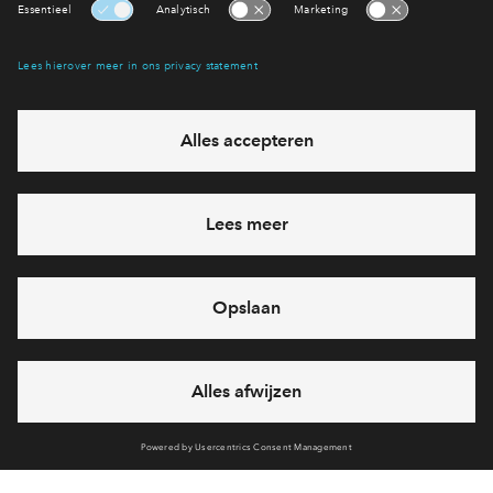
Victoria Two
Victoria Two
Interesse? Meld je dan snel aan
Hiermee blijf je op de hoogte van het belangrijkste nieuws en
eventuele projecten
Ja, ik wil mij aanmelden
Heb je een vraag en wil je direct antwoord? Bel ons op
088
712 29 88
6 dagen per week beschikbaar (behalve tijdens