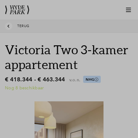
TERUG
Victoria Two 3-kamer
appartement
€ 418.344 - € 463.344
v.o.n.
NHG
Nog 8 beschikbaar