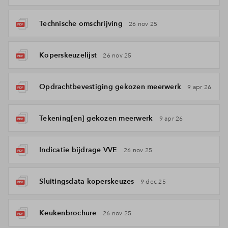
Technische omschrijving
26 nov 25
Koperskeuzelijst
26 nov 25
Opdrachtbevestiging gekozen meerwerk
9 apr 26
Tekening[en] gekozen meerwerk
9 apr 26
Indicatie bijdrage VVE
26 nov 25
Sluitingsdata koperskeuzes
9 dec 25
Keukenbrochure
26 nov 25