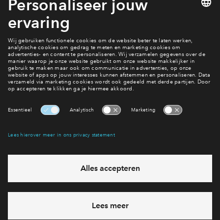
#208
#228
Vrij
Vrij
Victoria Two 3-kamer
Victoria Two 3-
appartement #208
appartement 
€ 448.344 v.o.n.
€ 458.344 v.o
Victoria Two
Victoria Two
Interesse? Meld je dan snel aan
Hiermee blijf je op de hoogte van het belangrijkste nieuws en