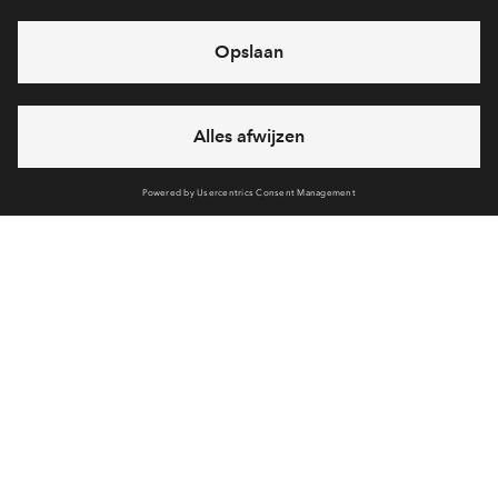
eventuele projecten
Ja, ik wil mij aanmelden
Heb je een vraag en wil je direct antwoord? Bel ons op
088
712 29 88
6 dagen per week beschikbaar (behalve tijdens
feestdagen)
vandaag van
09:00 - 18:00 uur
via chat en telefoon
Cookies
Over BPD
Disclaimer