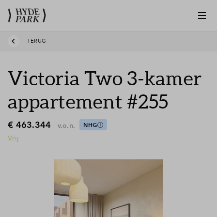
TERUG
Victoria Two 3-kamer
appartement #255
€ 463.344
v.o.n.
NHG
Vrij