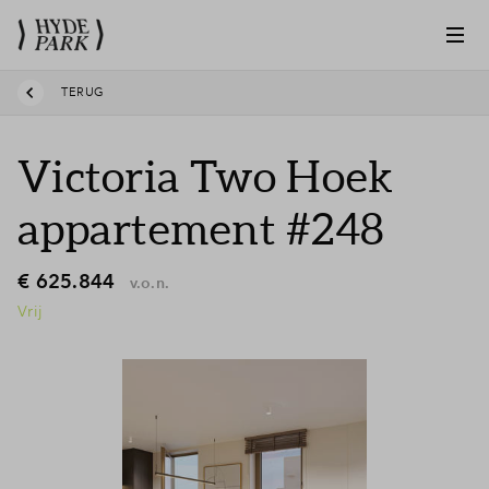
TERUG
Victoria Two Hoek
appartement #248
€ 625.844
v.o.n.
Vrij