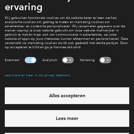
#239
#257
Vrij
Vrij
Victoria Two Hoek appartement
Victoria Two Hoek a
#239
#257
€ 630.844 v.o.n.
€ 635.844 v.o
Victoria Two
Victoria Two
Interesse? Meld je dan snel aan
Hiermee blijf je op de hoogte van het belangrijkste nieuws en
eventuele projecten