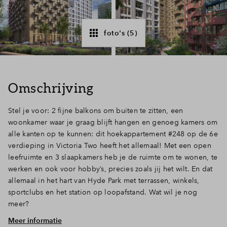
Inloggen
foto's (5)
Omschrijving
Stel je voor: 2 fijne balkons om buiten te zitten, een
woonkamer waar je graag blijft hangen en genoeg kamers om
alle kanten op te kunnen: dit hoekappartement #248 op de 6e
verdieping in Victoria Two heeft het allemaal! Met een open
leefruimte en 3 slaapkamers heb je de ruimte om te wonen, te
werken en ook voor hobby’s, precies zoals jij het wilt. En dat
allemaal in het hart van Hyde Park met terrassen, winkels,
sportclubs en het station op loopafstand. Wat wil je nog
meer?
Meer informatie
Wat een comfort! 3 slaapkamers, 2 balkons