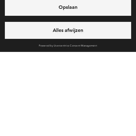
Ja, ik wil mij aanmelden
Heb je een vraag en wil je direct antwoord? Bel ons op
088
712 29 88
6 dagen per week beschikbaar (behalve tijdens
feestdagen)
vandaag van
09:00 - 18:00 uur
via chat en telefoon
Cookies
Over BPD
Disclaimer
Privacy statement