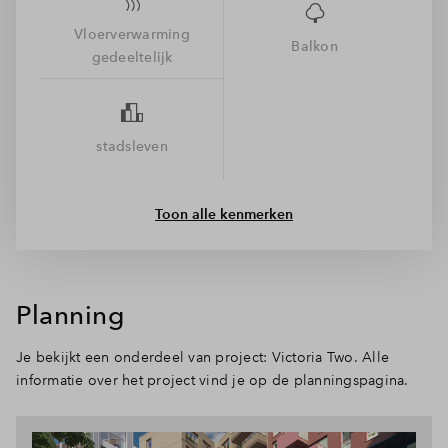
de groene binnentuin en het gedeelde terras heel
Vloerverwarming
ontspannen. Je woont hier energiezuinig (label A), in een
Balkon
gedeeltelijk
autoluw gebouw met lift en alle voorzieningen dichtbij. Even
naar de Albert Heijn beneden, een koffie op het plein of zo
op de trein naar Amsterdam, het is allemaal dichtbij. En
daarna? Lekker thuiskomen op jouw balkon in de avondzon,
stadsleven
met uitzicht op het groen. Beter wordt het niet!
Toon alle kenmerken
Planning
Je bekijkt een onderdeel van project: Victoria Two. Alle
informatie over het project vind je op de planningspagina.