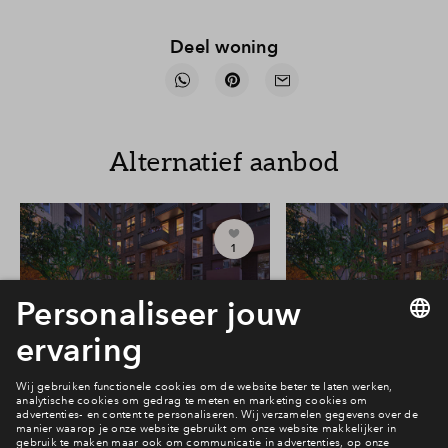
Deel woning
Alternatief aanbod
1
#207
#216
Vrij
Vrij
Victoria Two Tuinzicht
Victoria Two Tui