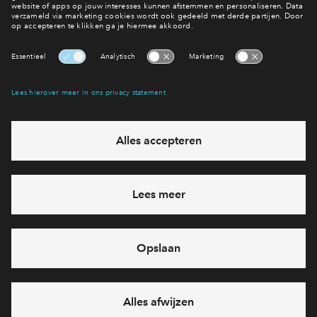
appartement #207
appartement 
€ 593.344 v.o.n.
€ 590.844 v.o
Victoria Two
Victoria Two
Interesse? Meld je dan snel aan
Hiermee blijf je op de hoogte van het belangrijkste nieuws en
eventuele projecten
Ja, ik wil mij aanmelden
Heb je een vraag en wil je direct antwoord? Bel ons op
088
712 29 88