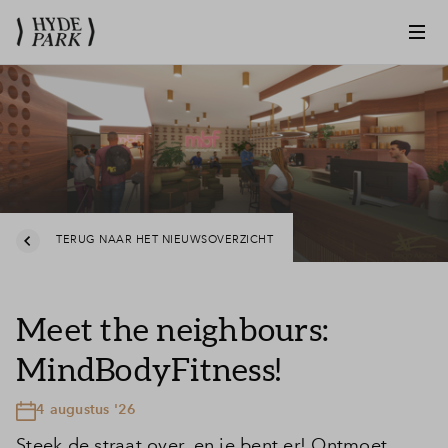
TERUG NAAR HET NIEUWSOVERZICHT
Meet the neighbours:
MindBodyFitness!
4 augustus '26
Steek de straat over, en je bent er! Ontmoet