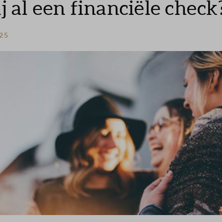
j al een financiële check
 25