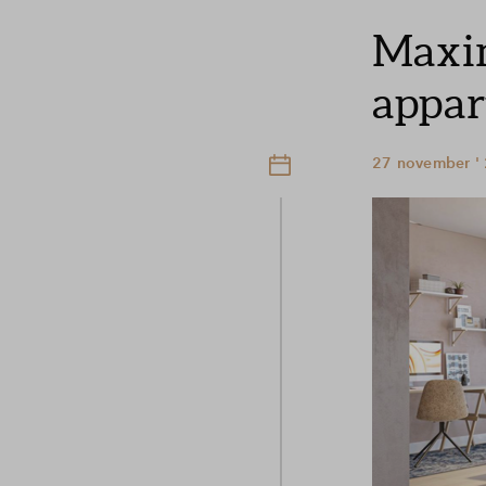
Maxim
appa
27 november '