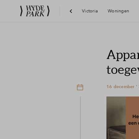
Victoria
Woningen
Visie
Appar
Bereikba
toeg
Voorzie
16 december '
Hoofddo